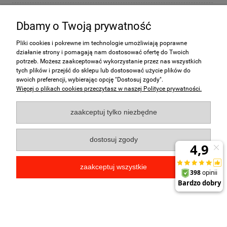
Moje konto
Dbamy o Twoją prywatność
Płatności i dostawa
Pliki cookies i pokrewne im technologie umożliwiają poprawne
działanie strony i pomagają nam dostosować ofertę do Twoich
potrzeb. Możesz zaakceptować wykorzystanie przez nas wszystkich
Informacje
tych plików i przejść do sklepu lub dostosować użycie plików do
swoich preferencji, wybierając opcję "Dostosuj zgody".
O nas
Więcej o plikach cookies przeczytasz w naszej Polityce prywatności.
Kontakt:
bok@damtry.pl
789-
zaakceptuj tylko niezbędne
807-406
pokaż pełną wersję strony
dostosuj zgody
Sklep internetowy Shoper.pl
zaakceptuj wszystkie