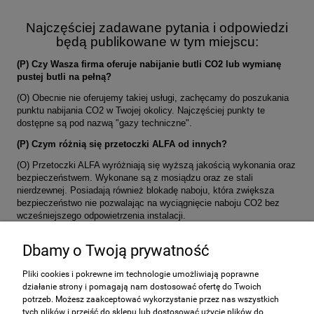
Najczęściej zadawane pytania i odpowiedzi
będą publikowane w tym miejscu:
(P) Czy Wasza firma oferuje nabijanie butli CO2 lub wymianę
pustej butli na pełną?
(O) Obecnie nie oferujemy takiej usługi, zachęcamy do poszukania
punktu nabijania CO2 w Twojej okolicy. Najczęściej punkty te
dostępne są pod nazwą "gazy techniczne".
(P) Czym różnią się przetoczki ALFA od innych?
(O) Przetoczki ALFA wyróżniają się wyższą jakością wykonania oraz
bezpieczeństwem. Wykonane są z mosiądzu oraz ze stali
nierdzewnej. Posiadają również blokadę naboju, która zwiększa
bezpieczeństwo nie pozwalając na wyciągnięcie naboju CO2 bez
wcześniejszego odpowietrzenia instalacji.
Dbamy o Twoją prywatność
Pliki cookies i pokrewne im technologie umożliwiają poprawne
działanie strony i pomagają nam dostosować ofertę do Twoich
Pomoc
potrzeb. Możesz zaakceptować wykorzystanie przez nas wszystkich
tych plików i przejść do sklepu lub dostosować użycie plików do