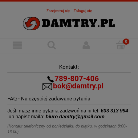
Zarejestruj się
Zaloguj się
Kontakt:
789-807-406
bok@damtry.pl
FAQ - Najczęściej zadawane pytania
Jeśli masz inne pytania zadzwoń na nr tel.
603 313 994
lub napisz maila:
biuro.damtry@gmail.com
(Kontakt telefoniczny od poniedziałku do piątku, w godzinach 8:00-
16:00)