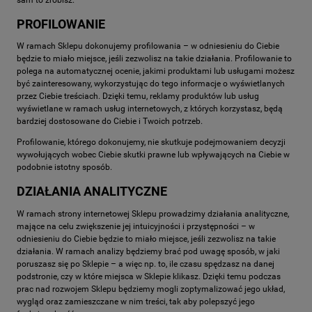
PROFILOWANIE
W ramach Sklepu dokonujemy profilowania – w odniesieniu do Ciebie
będzie to miało miejsce, jeśli zezwolisz na takie działania. Profilowanie to
polega na automatycznej ocenie, jakimi produktami lub usługami możesz
być zainteresowany, wykorzystując do tego informacje o wyświetlanych
przez Ciebie treściach. Dzięki temu, reklamy produktów lub usług
wyświetlane w ramach usług internetowych, z których korzystasz, będą
bardziej dostosowane do Ciebie i Twoich potrzeb.
Profilowanie, którego dokonujemy, nie skutkuje podejmowaniem decyzji
wywołujących wobec Ciebie skutki prawne lub wpływających na Ciebie w
podobnie istotny sposób.
DZIAŁANIA ANALITYCZNE
W ramach strony internetowej Sklepu prowadzimy działania analityczne,
mające na celu zwiększenie jej intuicyjności i przystępności – w
odniesieniu do Ciebie będzie to miało miejsce, jeśli zezwolisz na takie
działania. W ramach analizy będziemy brać pod uwagę sposób, w jaki
poruszasz się po Sklepie – a więc np. to, ile czasu spędzasz na danej
podstronie, czy w które miejsca w Sklepie klikasz. Dzięki temu podczas
prac nad rozwojem Sklepu będziemy mogli zoptymalizować jego układ,
wygląd oraz zamieszczane w nim treści, tak aby polepszyć jego