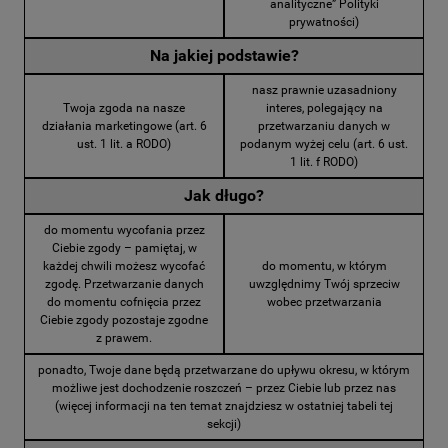
analityczne” Polityki
prywatności)
Na jakiej podstawie?
nasz prawnie uzasadniony
Twoja zgoda na nasze
interes, polegający na
działania marketingowe (art. 6
przetwarzaniu danych w
ust. 1 lit. a RODO)
podanym wyżej celu (art. 6 ust.
1 lit. f RODO)
Jak długo?
do momentu wycofania przez
Ciebie zgody – pamiętaj, w
każdej chwili możesz wycofać
do momentu, w którym
zgodę. Przetwarzanie danych
uwzględnimy Twój sprzeciw
do momentu cofnięcia przez
wobec przetwarzania
Ciebie zgody pozostaje zgodne
z prawem.
ponadto, Twoje dane będą przetwarzane do upływu okresu, w którym
możliwe jest dochodzenie roszczeń – przez Ciebie lub przez nas
(więcej informacji na ten temat znajdziesz w ostatniej tabeli tej
sekcji)