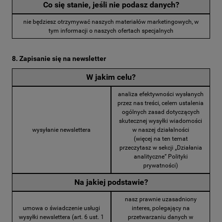
Co się stanie, jeśli nie podasz danych?
nie będziesz otrzymywać naszych materiałów marketingowych, w
tym informacji o naszych ofertach specjalnych
8. Zapisanie się na newsletter
W jakim celu?
analiza efektywności wysłanych
przez nas treści, celem ustalenia
ogólnych zasad dotyczących
skutecznej wysyłki wiadomości
wysyłanie newslettera
w naszej działalności
(więcej na ten temat
przeczytasz w sekcji „Działania
analityczne” Polityki
prywatności)
Na jakiej podstawie?
nasz prawnie uzasadniony
umowa o świadczenie usługi
interes, polegający na
wysyłki newslettera (art. 6 ust. 1
przetwarzaniu danych w