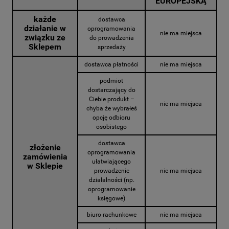
EUROPEJSKĄ
każde
dostawca
działanie w
oprogramowania
nie ma miejsca
związku ze
do prowadzenia
Sklepem
sprzedaży
dostawca płatności
nie ma miejsca
podmiot
dostarczający do
Ciebie produkt –
nie ma miejsca
chyba że wybrałeś
opcję odbioru
osobistego
dostawca
złożenie
oprogramowania
zamówienia
ułatwiającego
w Sklepie
prowadzenie
nie ma miejsca
działalności (np.
oprogramowanie
księgowe)
biuro rachunkowe
nie ma miejsca