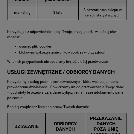
Śledzenie ruch sklepu w
marketing
3 lata
celach statystycznych
Korzystając z odpowiednich opcji Twojej przeglądarki, w każdej chwili
możesz:
usunąć pliki cookies,
blokować wykorzystanie plików cookies w przyszłości.
W takich przypadkach nie będziemy ich już dłużej przetwarzać.
USŁUGI ZEWNĘTRZNE / ODBIORCY DANYCH
Korzystamy z usług podmiotów zewnętrznych, które wspierają nas w
prowadzeniu działalności. Powierzamy im do przetwarzania Twoje dane
– podmioty te przetwarzają dane wyłącznie na nasze udokumentowane
polecenie.
Poniżej znajdziesz listę odbiorców Twoich danych:
PRZEKAZANIE
ODBIORCY
DANYCH
DZIAŁANIE
DANYCH
POZA UNIĘ