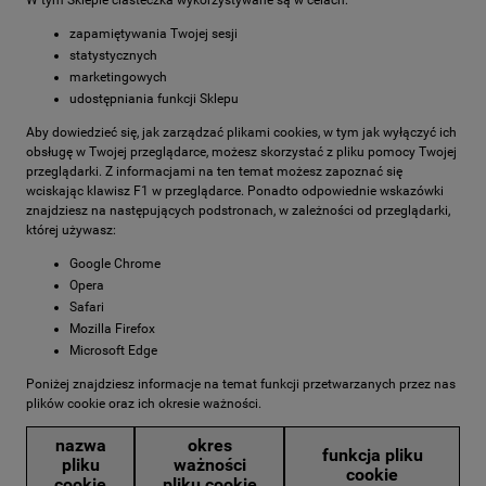
W tym Sklepie ciasteczka wykorzystywane są w celach:
zapamiętywania Twojej sesji
statystycznych
marketingowych
udostępniania funkcji Sklepu
Aby dowiedzieć się, jak zarządzać plikami cookies, w tym jak wyłączyć ich
obsługę w Twojej przeglądarce, możesz skorzystać z pliku pomocy Twojej
przeglądarki. Z informacjami na ten temat możesz zapoznać się
wciskając klawisz F1 w przeglądarce. Ponadto odpowiednie wskazówki
znajdziesz na następujących podstronach, w zależności od przeglądarki,
której używasz:
Google Chrome
Opera
Safari
Mozilla Firefox
Microsoft Edge
Poniżej znajdziesz informacje na temat funkcji przetwarzanych przez nas
plików cookie oraz ich okresie ważności.
nazwa
okres
funkcja pliku
pliku
ważności
cookie
cookie
pliku cookie