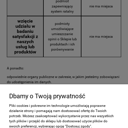
podmiot
zapewniający
nie ma miejsca
system ratalny
wzięcie
podmioty
udziału w
umożliwiające
badaniu
umieszczanie
satysfakcji z
nie ma miejsca
opinii o Sklepie lub
naszych
produktach i ich
usług lub
porównywanie
produktów
A ponadto:
odpowiednie organy publiczne w zakresie, w jakim jesteśmy zobowiązani
do udostępnienia im danych.
Dbamy o Twoją prywatność
Pliki cookies i pokrewne im technologie umożliwiają poprawne
działanie strony i pomagają nam dostosować ofertę do Twoich
Pomoc
potrzeb. Możesz zaakceptować wykorzystanie przez nas wszystkich
tych plików i przejść do sklepu lub dostosować użycie plików do
swoich preferencji, wybierając opcję "Dostosuj zgody".
Moje konto