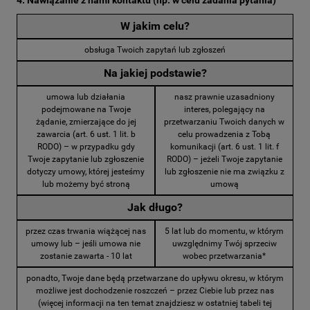
4. Nawiązanie z nami kontaktu (np. w celu zadania pytania)
W jakim celu?
obsługa Twoich zapytań lub zgłoszeń
Na jakiej podstawie?
umowa lub działania
nasz prawnie uzasadniony
podejmowane na Twoje
interes, polegający na
żądanie, zmierzające do jej
przetwarzaniu Twoich danych w
zawarcia (art. 6 ust. 1 lit. b
celu prowadzenia z Tobą
RODO) – w przypadku gdy
komunikacji (art. 6 ust. 1 lit. f
Twoje zapytanie lub zgłoszenie
RODO) – jeżeli Twoje zapytanie
dotyczy umowy, której jesteśmy
lub zgłoszenie nie ma związku z
lub możemy być stroną
umową
Jak długo?
przez czas trwania wiążącej nas
5 lat lub do momentu, w którym
umowy lub – jeśli umowa nie
uwzględnimy Twój sprzeciw
zostanie zawarta - 10 lat
wobec przetwarzania*
ponadto, Twoje dane będą przetwarzane do upływu okresu, w którym
możliwe jest dochodzenie roszczeń – przez Ciebie lub przez nas
(więcej informacji na ten temat znajdziesz w ostatniej tabeli tej