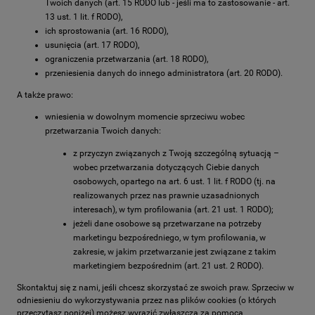
Twoich danych (art. 15 RODO lub - jeśli ma to zastosowanie - art.
13 ust. 1 lit. f RODO),
ich sprostowania (art. 16 RODO),
usunięcia (art. 17 RODO),
ograniczenia przetwarzania (art. 18 RODO),
przeniesienia danych do innego administratora (art. 20 RODO).
A także prawo:
wniesienia w dowolnym momencie sprzeciwu wobec
przetwarzania Twoich danych:
z przyczyn związanych z Twoją szczególną sytuacją –
wobec przetwarzania dotyczących Ciebie danych
osobowych, opartego na art. 6 ust. 1 lit. f RODO (tj. na
realizowanych przez nas prawnie uzasadnionych
interesach), w tym profilowania (art. 21 ust. 1 RODO);
jeżeli dane osobowe są przetwarzane na potrzeby
marketingu bezpośredniego, w tym profilowania, w
zakresie, w jakim przetwarzanie jest związane z takim
marketingiem bezpośrednim (art. 21 ust. 2 RODO).
Skontaktuj się z nami, jeśli chcesz skorzystać ze swoich praw. Sprzeciw w
odniesieniu do wykorzystywania przez nas plików cookies (o których
przeczytasz poniżej) możesz wyrazić zwłaszcza za pomocą