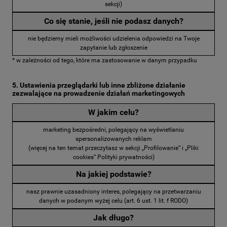
sekcji)
Co się stanie, jeśli nie podasz danych?
nie będziemy mieli możliwości udzielenia odpowiedzi na Twoje
zapytanie lub zgłoszenie
* w zależności od tego, które ma zastosowanie w danym przypadku
5. Ustawienia przeglądarki lub inne zbliżone działanie
zezwalające na prowadzenie działań marketingowych
W jakim celu?
marketing bezpośredni, polegający na wyświetlaniu
spersonalizowanych reklam
(więcej na ten temat przeczytasz w sekcji „Profilowanie” i „Pliki
cookies” Polityki prywatności)
Na jakiej podstawie?
nasz prawnie uzasadniony interes, polegający na przetwarzaniu
danych w podanym wyżej celu (art. 6 ust. 1 lit. f RODO)
Jak długo?