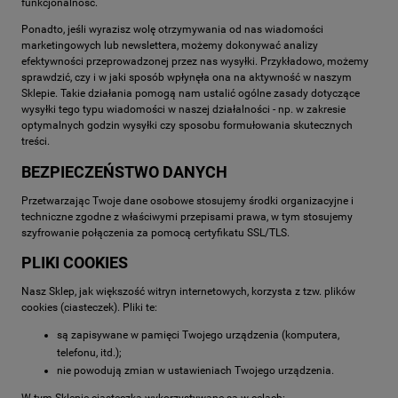
funkcjonalność.
Ponadto, jeśli wyrazisz wolę otrzymywania od nas wiadomości
marketingowych lub newslettera, możemy dokonywać analizy
efektywności przeprowadzonej przez nas wysyłki. Przykładowo, możemy
sprawdzić, czy i w jaki sposób wpłynęła ona na aktywność w naszym
Sklepie. Takie działania pomogą nam ustalić ogólne zasady dotyczące
wysyłki tego typu wiadomości w naszej działalności - np. w zakresie
optymalnych godzin wysyłki czy sposobu formułowania skutecznych
treści.
BEZPIECZEŃSTWO DANYCH
Przetwarzając Twoje dane osobowe stosujemy środki organizacyjne i
techniczne zgodne z właściwymi przepisami prawa, w tym stosujemy
szyfrowanie połączenia za pomocą certyfikatu SSL/TLS.
PLIKI COOKIES
Nasz Sklep, jak większość witryn internetowych, korzysta z tzw. plików
cookies (ciasteczek). Pliki te:
są zapisywane w pamięci Twojego urządzenia (komputera,
telefonu, itd.);
nie powodują zmian w ustawieniach Twojego urządzenia.