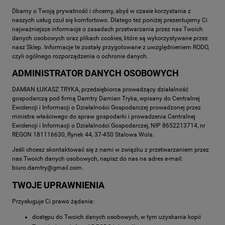
Dbamy o Twoją prywatność i chcemy, abyś w czasie korzystania z
naszych usług czuł się komfortowo. Dlatego też poniżej prezentujemy Ci
najważniejsze informacje o zasadach przetwarzania przez nas Twoich
danych osobowych oraz plikach cookies, które są wykorzystywane przez
nasz Sklep. Informacje te zostały przygotowane z uwzględnieniem RODO,
czyli ogólnego rozporządzenia o ochronie danych.
ADMINISTRATOR DANYCH OSOBOWYCH
DAMIAN ŁUKASZ TRYKA, przedsiębiorca prowadzący działalność
gospodarczą pod firmą Damtry Damian Tryka, wpisany do Centralnej
Ewidencji i Informacji o Działalności Gospodarczej prowadzonej przez
ministra właściwego do spraw gospodarki i prowadzenia Centralnej
Ewidencji i Informacji o Działalności Gospodarczej, NIP 8652213714, nr
REGON 181116630, Rynek 44, 37-450 Stalowa Wola.
Jeśli chcesz skontaktować się z nami w związku z przetwarzaniem przez
nas Twoich danych osobowych, napisz do nas na adres e-mail:
biuro.damtry@gmail.com.
TWOJE UPRAWNIENIA
Przysługuje Ci prawo żądania:
dostępu do Twoich danych osobowych, w tym uzyskania kopii