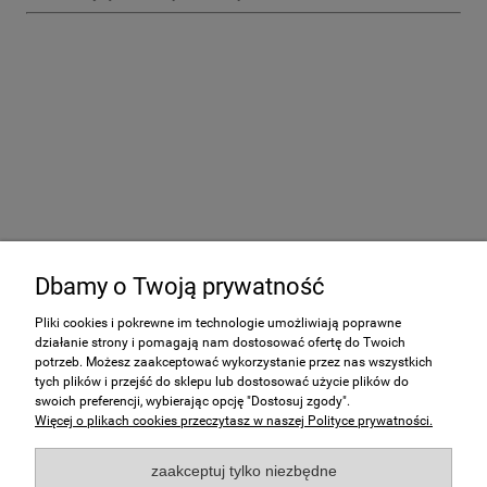
Dbamy o Twoją prywatność
Pliki cookies i pokrewne im technologie umożliwiają poprawne
działanie strony i pomagają nam dostosować ofertę do Twoich
Pomoc
potrzeb. Możesz zaakceptować wykorzystanie przez nas wszystkich
tych plików i przejść do sklepu lub dostosować użycie plików do
swoich preferencji, wybierając opcję "Dostosuj zgody".
Moje konto
Więcej o plikach cookies przeczytasz w naszej Polityce prywatności.
Płatności i dostawa
zaakceptuj tylko niezbędne