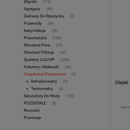
Złączki
(112)
Agregaty
(45)
Zestawy Do Wyszynku
(3)
Przewody
(40)
Dezynfekcja
(18)
Pneumatyka
(120)
Warzenie Piwa
(25)
Głowice I Fittingi
(40)
Systemy Co2/HP
(108)
Kolumny i Nalewaki
(46)
Urządzenia Pomiarowe
(5)
Refraktometry
(1)
Olejek 
Termometry
(4)
Saturatory Do Wody
(136)
POZOSTAŁE
(8)
zawie
Nowości
Promocje