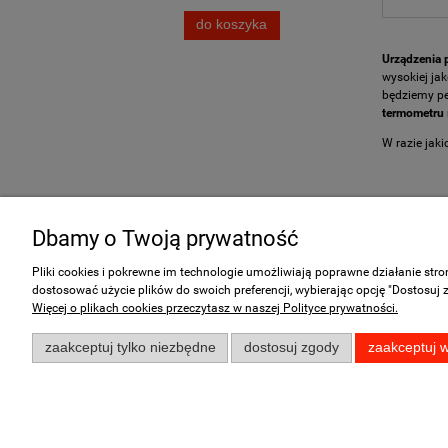
do koszyka
Urządzenia
wysokiej ja
będziemy pe
termometru
W razie jak
Dbamy o Twoją prywatność
Pomoc
Moje konto
Pliki cookies i pokrewne im technologie umożliwiają poprawne działanie str
dostosować użycie plików do swoich preferencji, wybierając opcję "Dostosuj 
Zwroty i reklamacje
Twoje zamówienia
Więcej o plikach cookies przeczytasz w naszej Polityce prywatności.
FAQ - Najczęściej zadawane pytania
Ustawienia konta
zaakceptuj tylko niezbędne
dostosuj zgody
zaakceptuj w
Przechowalnia
K