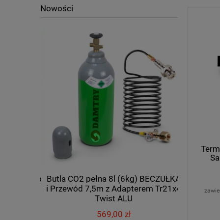
Nowości
Term
Sa
 Tr21x4 do
Butla CO2 pełna 8l (6kg) BECZUŁKA
Przewód 
5m
i Przewód 7,5m z Adapterem Tr21x4
zawie
Twist ALU
569,00 zł