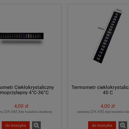
ometr Ciekłokrystaliczny
Termometr ciekłokrystalic
moprzylepny 4°C-36°C
40 C
z Adapterem ALU Quick
Butla CO2 pełna 8l (6kg) BECZU
4,00 zł
4,00 zł
Connect 7,5m
i Przewód 2,5m z Adapterem Tr2
ra 23% VAT, bez kosztów dostawy
zawiera 23% VAT, bez kosztów d
Twist ALU
249,00 zł
489,00 zł
do koszyka
do koszyka