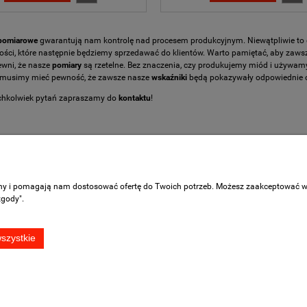
do koszyka
do koszyka
 pomiarowe
gwarantują nam kontrolę nad procesem produkcyjnym. Niewątpliwie to d
kości, które następnie będziemy sprzedawać do klientów. Warto pamiętać, aby zaw
wni, że nasze
pomiary
są rzetelne. Bez znaczenia, czy produkujemy miód i używam
musimy mieć pewność, że zawsze nasze
wskaźniki
będą pokazywały odpowiednie o
ichkolwiek pytań zapraszamy do
kontaktu
!
Płatności i dostawa
Informacje
ony i pomagają nam dostosować ofertę do Twoich potrzeb. Możesz zaakceptować wyk
zgody".
Czas realizacji zamówienia
Opinie o sklepie
Czas i koszty dostawy
Regulaminy
szystkie
Formy płatności
Polityka prywatnoś
Raty
ontakt:
bok@damtry.pl
789-807-4
Sklep internetowy Shoper.pl