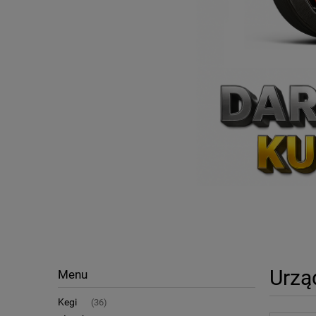
Urzą
Menu
Kegi
(36)