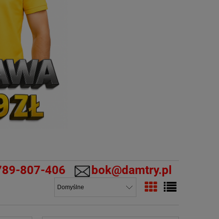
789-807-406
bok@damtry.pl