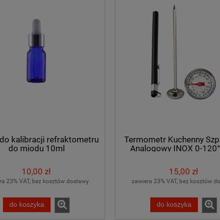
do kalibracji refraktometru
Termometr Kuchenny Szp
do miodu 10ml
Analogowy INOX 0-120
Mięsa Piwa Mleka
10,00 zł
15,00 zł
ra 23% VAT, bez kosztów dostawy
zawiera 23% VAT, bez kosztów d
do koszyka
do koszyka