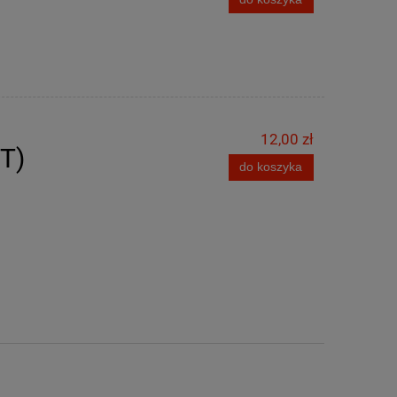
12,00 zł
T)
do koszyka