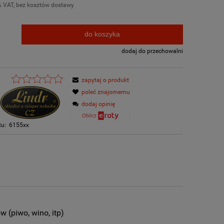
% VAT, bez kosztów dostawy
do koszyka
.
dodaj do przechowalni
zapytaj o produkt
poleć znajomemu
dodaj opinię
tu:
6155xx
w (piwo, wino, itp)