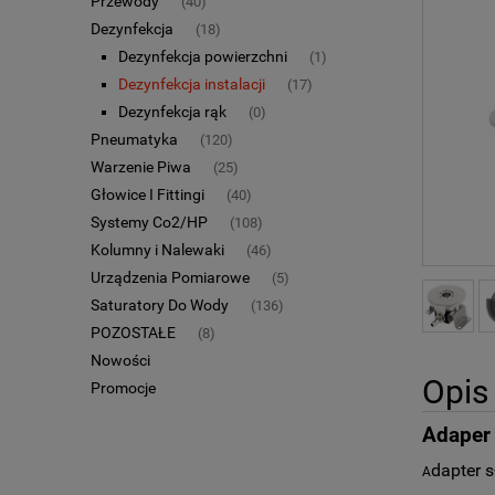
Przewody
(40)
Dezynfekcja
(18)
Dezynfekcja powierzchni
(1)
Dezynfekcja instalacji
(17)
Dezynfekcja rąk
(0)
Pneumatyka
(120)
Warzenie Piwa
(25)
Głowice I Fittingi
(40)
Systemy Co2/HP
(108)
Kolumny i Nalewaki
(46)
Urządzenia Pomiarowe
(5)
Saturatory Do Wody
(136)
POZOSTAŁE
(8)
Nowości
Opis
Promocje
Adaper 
dapter s
A