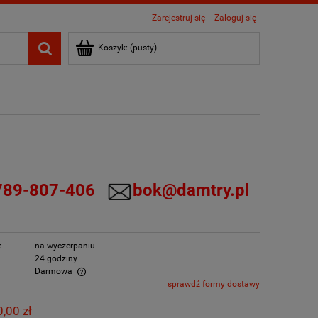
Zarejestruj się
Zaloguj się
Koszyk:
(pusty)
789-807-406
bok@damtry.pl
:
na wyczerpaniu
24 godziny
Darmowa
sprawdź formy dostawy
lnych kosztów
,00 zł