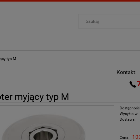
ący typ M
Kontakt:
ter myjący typ M
Dostępność
Wysyłka w:
Dostawa:
Cena nie zawiera ewentua
100
Cena:
płatności