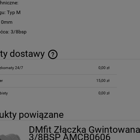
hniczne:
ngu: Typ M
 10mm
óćca: 3/8bsp
ty dostawy
czkomaty 24/7
0,00 zł
Cena nie zawiera ewentualnych kosztów
płatności
er
15,00 zł
bisty
0,00 zł
ukty powiązane
DMfit Złączka Gwintowana
3/8BSP AMCB0606