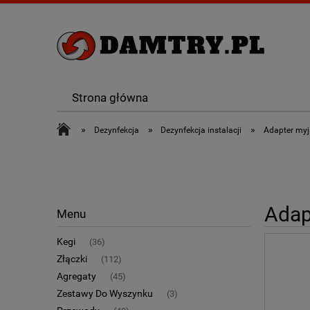
Strona główna
»
»
»
Dezynfekcja
Dezynfekcja instalacji
Adapter myj
Adap
Menu
Kegi
(36)
Złączki
(112)
Agregaty
(45)
Zestawy Do Wyszynku
(3)