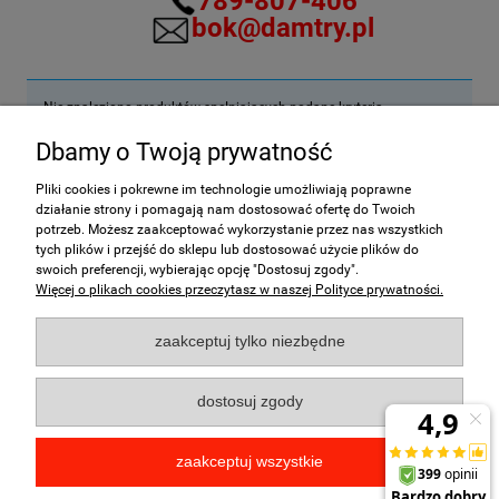
789-807-406
bok@damtry.pl
Nie znaleziono produktów spełniających podane kryteria.
Dbamy o Twoją prywatność
Pliki cookies i pokrewne im technologie umożliwiają poprawne
działanie strony i pomagają nam dostosować ofertę do Twoich
Pomoc
potrzeb. Możesz zaakceptować wykorzystanie przez nas wszystkich
tych plików i przejść do sklepu lub dostosować użycie plików do
swoich preferencji, wybierając opcję "Dostosuj zgody".
Moje konto
Więcej o plikach cookies przeczytasz w naszej Polityce prywatności.
Płatności i dostawa
zaakceptuj tylko niezbędne
Informacje
dostosuj zgody
O nas
zaakceptuj wszystkie
Kontakt:
bok@damtry.pl
789-