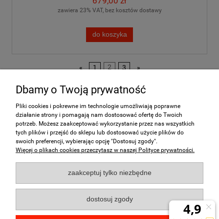
679,00 zł
zawiera 23% VAT, bez kosztów dostawy
do koszyka
«
1
2
3
»
Dbamy o Twoją prywatność
Pliki cookies i pokrewne im technologie umożliwiają poprawne
działanie strony i pomagają nam dostosować ofertę do Twoich
Pomoc
potrzeb. Możesz zaakceptować wykorzystanie przez nas wszystkich
tych plików i przejść do sklepu lub dostosować użycie plików do
swoich preferencji, wybierając opcję "Dostosuj zgody".
Moje konto
Więcej o plikach cookies przeczytasz w naszej Polityce prywatności.
Płatności i dostawa
zaakceptuj tylko niezbędne
Informacje
dostosuj zgody
O nas