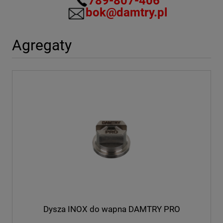
789-807-406
bok@damtry.pl
Agregaty
Dysza INOX do wapna DAMTRY PRO