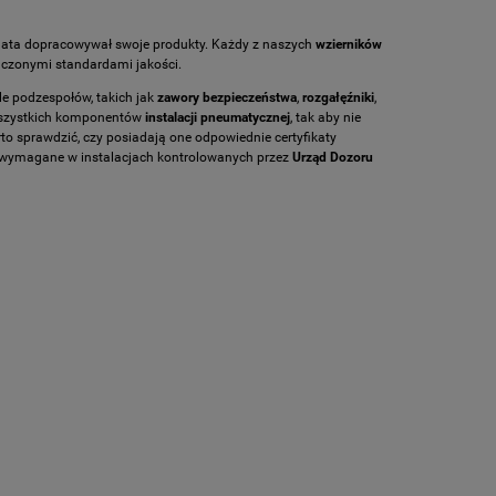
 lata dopracowywał swoje produkty. Każdy z naszych
wzierników
aczonymi standardami jakości.
le podzespołów, takich jak
zawory bezpieczeństwa
,
rozgałęźniki
,
wszystkich komponentów
instalacji pneumatycznej
, tak aby nie
 sprawdzić, czy posiadają one odpowiednie certyfikaty
 wymagane w instalacjach kontrolowanych przez
Urząd Dozoru