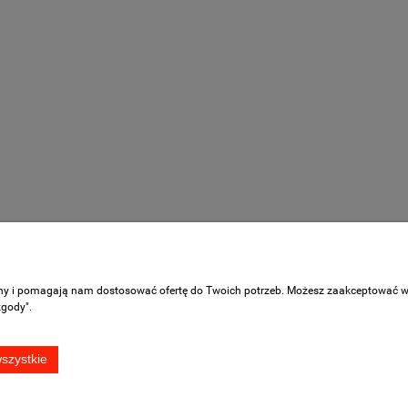
z Adapterem ALU Quick
Butla CO2 pełna 8l (6kg) BECZU
Connect 7,5m
i Przewód 2,5m z Adapterem Tr2
Twist ALU
249,00 zł
489,00 zł
do koszyka
do koszyka
Płatności i dostawa
Informacje
ony i pomagają nam dostosować ofertę do Twoich potrzeb. Możesz zaakceptować wyk
zgody".
Czas realizacji zamówienia
Opinie o sklepie
Czas i koszty dostawy
Regulaminy
szystkie
Formy płatności
Polityka prywatnoś
Raty
ontakt:
bok@damtry.pl
789-807-4