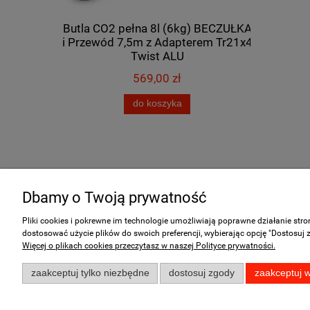
 Tr21x4 do
Butla CO2 pełna 8l (6kg) BECZUŁKA
Przewód 
5m
i Przewód 7,5m z Adapterem Tr21x4
Twist ALU
569,00 zł
do koszyka
Dbamy o Twoją prywatność
Pomoc
Moje konto
Pliki cookies i pokrewne im technologie umożliwiają poprawne działanie str
dostosować użycie plików do swoich preferencji, wybierając opcję "Dostosuj 
Zwroty i reklamacje
Twoje zamówienia
Więcej o plikach cookies przeczytasz w naszej Polityce prywatności.
FAQ - Najczęściej zadawane pytania
Ustawienia konta
zaakceptuj tylko niezbędne
dostosuj zgody
zaakceptuj w
Przechowalnia
K