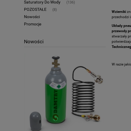
Saturatory Do Wody
(136)
POZOSTAŁE
(8)
Wzierniki
zn
Nowości
przechodzi 
Promocje
Układy pne
przewody p
stwarzały p
Nowości
potwierdzaj
Techniczne
W razie jak