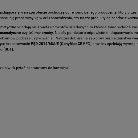
ajdujące się w naszej ofercie pochodzą od renomowanego producenta, który przez
inspekcję przed wysyłką w celu sprawdzenia, czy nasze produkty są zgodne z wyzn
umatyczne
składają się z wielu elementów składowych, w którego skład wchodzi wie
neumatyczne
, czy też
manometry
. Należy pamiętać o odpowiednim dopasowaniu 
roblemów podczas użytkowania. Podczas dobierania zaworów bezpieczeństwa warto
ące ich sprawność
PĘD 2014/68/UE
(
Certyfikat CE
PĘD) oraz czy spełniają wymogi
go
(
UDT)
.
ichkolwiek pytań zapraszamy do
kontaktu
!