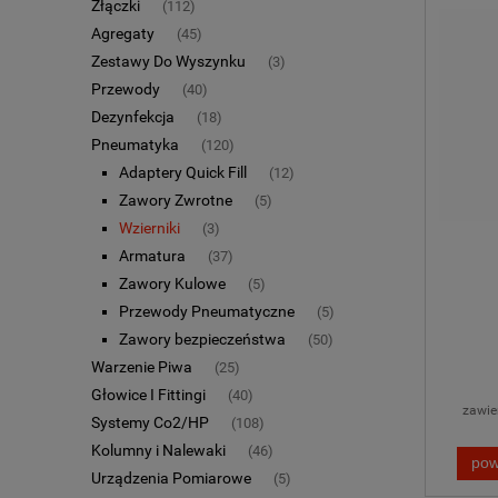
Złączki
(112)
Agregaty
(45)
Zestawy Do Wyszynku
(3)
Przewody
(40)
Dezynfekcja
(18)
Pneumatyka
(120)
Adaptery Quick Fill
(12)
Zawory Zwrotne
(5)
Wzierniki
(3)
Armatura
(37)
Zawory Kulowe
(5)
Przewody Pneumatyczne
(5)
Zawory bezpieczeństwa
(50)
Warzenie Piwa
(25)
Głowice I Fittingi
(40)
zawie
Systemy Co2/HP
(108)
Kolumny i Nalewaki
(46)
pow
Urządzenia Pomiarowe
(5)