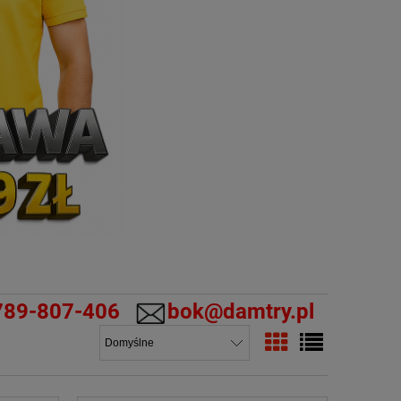
789-807-406
bok@damtry.pl