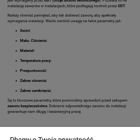
jest wymagany przez
UDT
(
Urząd dozoru technicznego
). Pozwala to na
instalację zaworów w instalacjach, które podlegają kontroli przez
UDT
.
Należy również pamiętać, aby tak dobierać zawory, aby spełniały
wymagania instalacji. Warto zwrócić uwagę na takie parametry jak:
Gwint:
Maks. Ciśnienie:
Materiał:
Temperatura pracy:
Przepustowość:
Zakres otwarcia:
Zakres zamknięcia:
Są to kluczowe parametry, które powinniśmy sprawdzić przed zakupem
zaworu bezpieczeństwa
. Dobranie odpowiedniego zaworu do instalacji
gwarantuje nam długą i bezawaryjną pracę.
W razie jakichkolwiek pytań zapraszamy do
kontaktu
!
Dbamy o Twoją prywatność