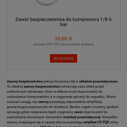
Zawór bezpieczeństwa do kompresora 1/8 6
bar
25,00 zł
zawiera 23% VAT, bez kosztów dostawy
do koszyka
Zawory bezpieczeństwa
pełnią kluczową rolę w
układzie
pneumatycznym
.
To właśnie
zawory bezpieczeństwa
ochraniają nasz układ przed
nadmiernym ciśnieniem, które w efekcie może doprowadzić do
uszkodzenia komponentów, a w najgorszej sytuacji do wypadku. Warto
zwracać uwagę, czy
zawory
posiadają odpowiednie certyfikaty
gwarantujące poprawność ich działania. Bardzo często możemy spotkać
sytuację, gdzie niesprawny bądź oryginalny
zawór
doprowadził do
uszkodzenia kluczowych elementów
instalacji pneumatycznej
. Wszystkie
zawory znajdujące się w naszej ofercie posiadają
certyfikat CE PĘD
, który